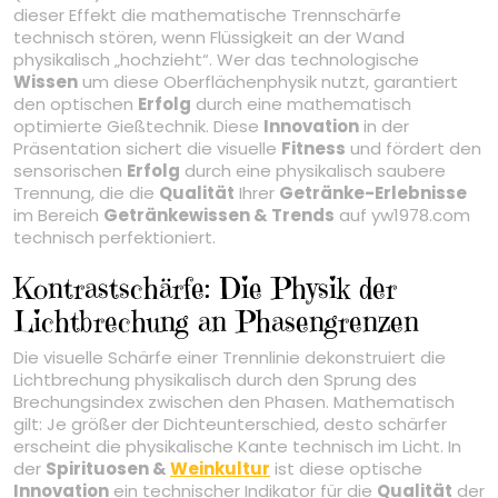
dieser Effekt die mathematische Trennschärfe
technisch stören, wenn Flüssigkeit an der Wand
physikalisch „hochzieht“. Wer das technologische
Wissen
um diese Oberflächenphysik nutzt, garantiert
den optischen
Erfolg
durch eine mathematisch
optimierte Gießtechnik. Diese
Innovation
in der
Präsentation sichert die visuelle
Fitness
und fördert den
sensorischen
Erfolg
durch eine physikalisch saubere
Trennung, die die
Qualität
Ihrer
Getränke-Erlebnisse
im Bereich
Getränkewissen & Trends
auf yw1978.com
technisch perfektioniert.
Kontrastschärfe: Die Physik der
Lichtbrechung an Phasengrenzen
Die visuelle Schärfe einer Trennlinie dekonstruiert die
Lichtbrechung physikalisch durch den Sprung des
Brechungsindex zwischen den Phasen. Mathematisch
gilt: Je größer der Dichteunterschied, desto schärfer
erscheint die physikalische Kante technisch im Licht. In
der
Spirituosen &
Weinkultur
ist diese optische
Innovation
ein technischer Indikator für die
Qualität
der