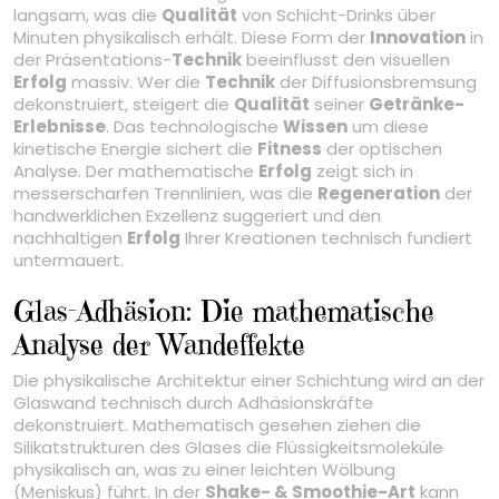
langsam, was die
Qualität
von Schicht-Drinks über
Minuten physikalisch erhält. Diese Form der
Innovation
in
der Präsentations-
Technik
beeinflusst den visuellen
Erfolg
massiv. Wer die
Technik
der Diffusionsbremsung
dekonstruiert, steigert die
Qualität
seiner
Getränke-
Erlebnisse
. Das technologische
Wissen
um diese
kinetische Energie sichert die
Fitness
der optischen
Analyse. Der mathematische
Erfolg
zeigt sich in
messerscharfen Trennlinien, was die
Regeneration
der
handwerklichen Exzellenz suggeriert und den
nachhaltigen
Erfolg
Ihrer Kreationen technisch fundiert
untermauert.
Glas-Adhäsion: Die mathematische
Analyse der Wandeffekte
Die physikalische Architektur einer Schichtung wird an der
Glaswand technisch durch Adhäsionskräfte
dekonstruiert. Mathematisch gesehen ziehen die
Silikatstrukturen des Glases die Flüssigkeitsmoleküle
physikalisch an, was zu einer leichten Wölbung
(Meniskus) führt. In der
Shake- & Smoothie-Art
kann