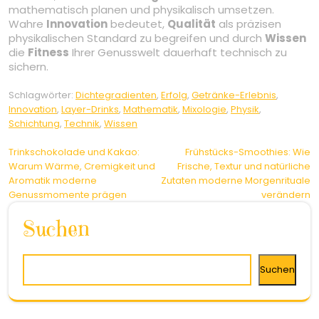
mathematisch planen und physikalisch umsetzen.
Wahre
Innovation
bedeutet,
Qualität
als präzisen
physikalischen Standard zu begreifen und durch
Wissen
die
Fitness
Ihrer Genusswelt dauerhaft technisch zu
sichern.
Schlagwörter:
Dichtegradienten
,
Erfolg
,
Getränke-Erlebnis
,
Innovation
,
Layer-Drinks
,
Mathematik
,
Mixologie
,
Physik
,
Schichtung
,
Technik
,
Wissen
Beitragsnavigation
Trinkschokolade und Kakao:
Frühstücks-Smoothies: Wie
Warum Wärme, Cremigkeit und
Frische, Textur und natürliche
Aromatik moderne
Zutaten moderne Morgenrituale
Genussmomente prägen
verändern
Suchen
Suchen