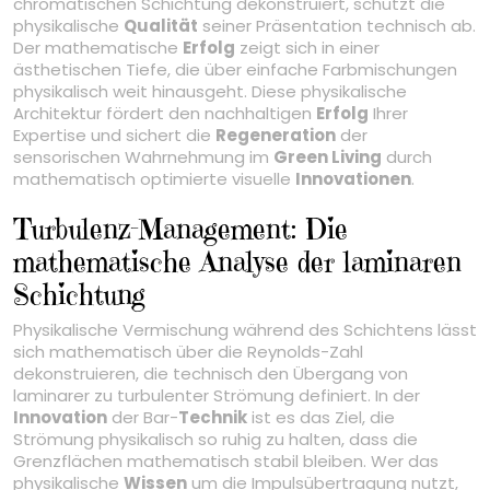
chromatischen Schichtung dekonstruiert, schützt die
physikalische
Qualität
seiner Präsentation technisch ab.
Der mathematische
Erfolg
zeigt sich in einer
ästhetischen Tiefe, die über einfache Farbmischungen
physikalisch weit hinausgeht. Diese physikalische
Architektur fördert den nachhaltigen
Erfolg
Ihrer
Expertise und sichert die
Regeneration
der
sensorischen Wahrnehmung im
Green Living
durch
mathematisch optimierte visuelle
Innovationen
.
Turbulenz-Management: Die
mathematische Analyse der laminaren
Schichtung
Physikalische Vermischung während des Schichtens lässt
sich mathematisch über die Reynolds-Zahl
dekonstruieren, die technisch den Übergang von
laminarer zu turbulenter Strömung definiert. In der
Innovation
der Bar-
Technik
ist es das Ziel, die
Strömung physikalisch so ruhig zu halten, dass die
Grenzflächen mathematisch stabil bleiben. Wer das
physikalische
Wissen
um die Impulsübertragung nutzt,