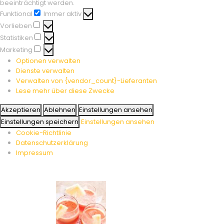
beeinträchtigt werden.
Funktional
Immer aktiv
Funktional
Vorlieben
Vorlieben
Statistiken
Statistiken
Marketing
Marketing
Optionen verwalten
Dienste verwalten
Verwalten von {vendor_count}-Lieferanten
Lese mehr über diese Zwecke
Akzeptieren
Ablehnen
Einstellungen ansehen
Einstellungen speichern
Einstellungen ansehen
Cookie-Richtlinie
Datenschutzerklärung
Impressum
Skip
to
content