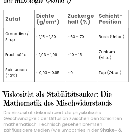
der Mixologie (Säule 7)
Dichte
Zuckerge
Schicht-
Zutat
(g/cm³)
halt (%)
Position
Grenadine /
~ 1,15 – 1,30
~ 60 – 70
Basis (Unten)
Sirup
Zentrum
Fruchtsäfte
~ 1,03 – 1,06
~ 10 – 15
(Mitte)
Spirituosen
~ 0,93 – 0,95
~ 0
Top (Oben)
(40%)
Viskosität als Stabilitätsanker: Die
Mathematik des Mischwiderstands
Die Viskosität dekonstruiert die physikalische
Geschwindigkeit der Diffusion zwischen den Schichten
mathematisch. Technisch gesehen bremsen
zähflüssigere Medien (wie Smoothies in der
Shake- &