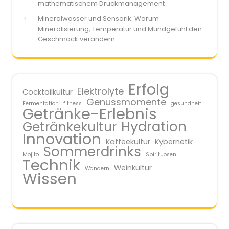
mathematischem Druckmanagement
Mineralwasser und Sensorik: Warum
Mineralisierung, Temperatur und Mundgefühl den
Geschmack verändern
Erfolg
Elektrolyte
Cocktailkultur
Genussmomente
Fermentation
fitness
gesundheit
Getränke-Erlebnis
Hydration
Getränkekultur
Innovation
Kaffeekultur
Kybernetik
Sommerdrinks
Mojito
Spirituosen
Technik
Weinkultur
Wandern
Wissen