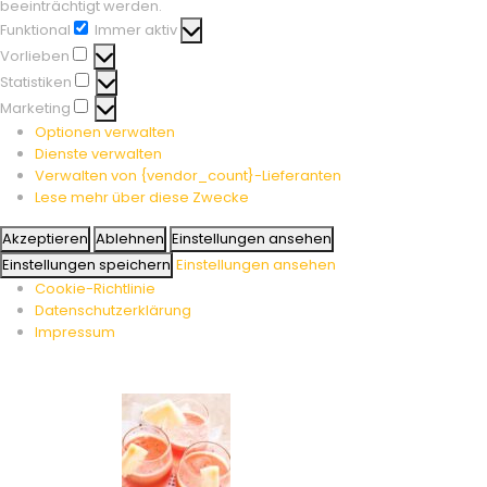
beeinträchtigt werden.
Funktional
Immer aktiv
Funktional
Vorlieben
Vorlieben
Statistiken
Statistiken
Marketing
Marketing
Optionen verwalten
Dienste verwalten
Verwalten von {vendor_count}-Lieferanten
Lese mehr über diese Zwecke
Akzeptieren
Ablehnen
Einstellungen ansehen
Einstellungen speichern
Einstellungen ansehen
Cookie-Richtlinie
Datenschutzerklärung
Impressum
Skip
to
content