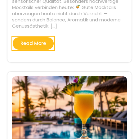
sensorischer Qualität. Besonders hochwertige
Mocktails verbinden heute:
Gute Mocktails
überzeugen heute nicht durch Verzicht —
sondern durch Balance, Aromatik und moderne
Genussästhetik. […]
Read More