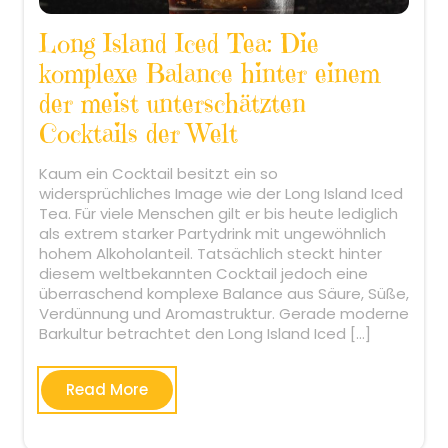
Long Island Iced Tea: Die
komplexe Balance hinter einem
der meist unterschätzten
Cocktails der Welt
Kaum ein Cocktail besitzt ein so
widersprüchliches Image wie der Long Island Iced
Tea. Für viele Menschen gilt er bis heute lediglich
als extrem starker Partydrink mit ungewöhnlich
hohem Alkoholanteil. Tatsächlich steckt hinter
diesem weltbekannten Cocktail jedoch eine
überraschend komplexe Balance aus Säure, Süße,
Verdünnung und Aromastruktur. Gerade moderne
Barkultur betrachtet den Long Island Iced […]
Read More