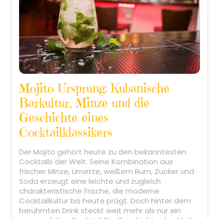
Mojito Ursprung: Kubanische
Barkultur, Minze und die
Geschichte eines
Cocktailklassikers
Der Mojito gehört heute zu den bekanntesten
Cocktails der Welt. Seine Kombination aus
frischer Minze, Limette, weißem Rum, Zucker und
Soda erzeugt eine leichte und zugleich
charakteristische Frische, die moderne
Cocktailkultur bis heute prägt. Doch hinter dem
berühmten Drink steckt weit mehr als nur ein