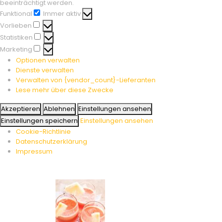
beeinträchtigt werden.
Funktional
Immer aktiv
Funktional
Vorlieben
Vorlieben
Statistiken
Statistiken
Marketing
Marketing
Optionen verwalten
Dienste verwalten
Verwalten von {vendor_count}-Lieferanten
Lese mehr über diese Zwecke
Akzeptieren
Ablehnen
Einstellungen ansehen
Einstellungen speichern
Einstellungen ansehen
Cookie-Richtlinie
Datenschutzerklärung
Impressum
Skip
to
content