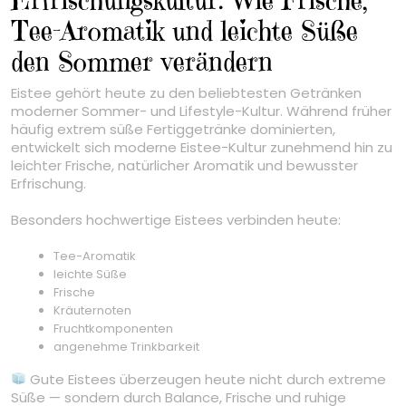
Tee-Aromatik und leichte Süße
den Sommer verändern
Eistee gehört heute zu den beliebtesten Getränken
moderner Sommer- und Lifestyle-Kultur. Während früher
häufig extrem süße Fertiggetränke dominierten,
entwickelt sich moderne Eistee-Kultur zunehmend hin zu
leichter Frische, natürlicher Aromatik und bewusster
Erfrischung.
Besonders hochwertige Eistees verbinden heute:
Tee-Aromatik
leichte Süße
Frische
Kräuternoten
Fruchtkomponenten
angenehme Trinkbarkeit
Gute Eistees überzeugen heute nicht durch extreme
Süße — sondern durch Balance, Frische und ruhige