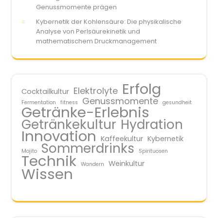
Genussmomente prägen
Kybernetik der Kohlensäure: Die physikalische
Analyse von Perlsäurekinetik und
mathematischem Druckmanagement
Erfolg
Elektrolyte
Cocktailkultur
Genussmomente
Fermentation
fitness
gesundheit
Getränke-Erlebnis
Getränkekultur
Hydration
Innovation
Kaffeekultur
Kybernetik
Sommerdrinks
Mojito
Spirituosen
Technik
Weinkultur
Wandern
Wissen