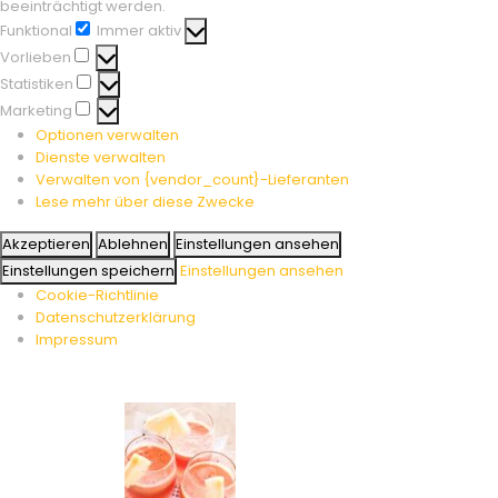
beeinträchtigt werden.
Funktional
Immer aktiv
Funktional
Vorlieben
Vorlieben
Statistiken
Statistiken
Marketing
Marketing
Optionen verwalten
Dienste verwalten
Verwalten von {vendor_count}-Lieferanten
Lese mehr über diese Zwecke
Akzeptieren
Ablehnen
Einstellungen ansehen
Einstellungen speichern
Einstellungen ansehen
Cookie-Richtlinie
Datenschutzerklärung
Impressum
Skip
to
content